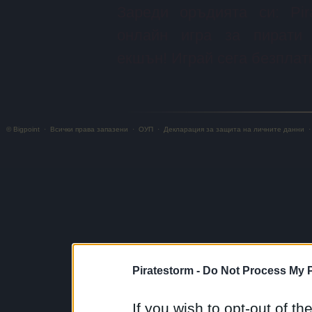
Зареди оръдията си: Pir
онлайн игра за пирати
екшън! Играй сега безплат
© Bigpoint
·
Всички права запазени
·
ОУП
·
Декларация за защита на личните данни
Piratestorm -
Do Not Process My P
If you wish to opt-out of the