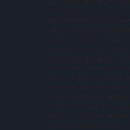
ще затрепери дори пре
окото ти!
Без значение дали се ср
NPC-та или реални играчи
пирати Pirate Storm
напрегната, че от тътена
ще затрепери дори пре
окото ти! Отплавай кат
плъх в играта за пирати P
се върни като прославил
всяко следващо сраж
сдобиваш с нов ранг, док
не се понесе над морета
ужас и страхопочитание.