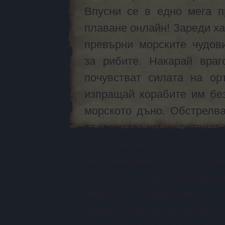
Впусни се в едно мега п
плаване онлайн! Зареди ха
превърни морските чудов
за рибите. Накарай враг
почувстват силата на ор
изпращай корабите им бе
морското дъно. Обстрелва
от коритата им не останат
се във водата трески.
Без значение дали се ср
NPC-та или реални игра
пирати
PirateStorm е
напрегната, че от тътена