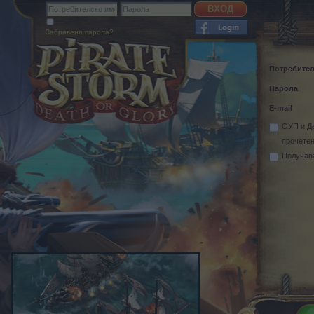
Забравена парола?
Потребител
Парола
E-mail
ОУП
и
Д
прочетен
Получава